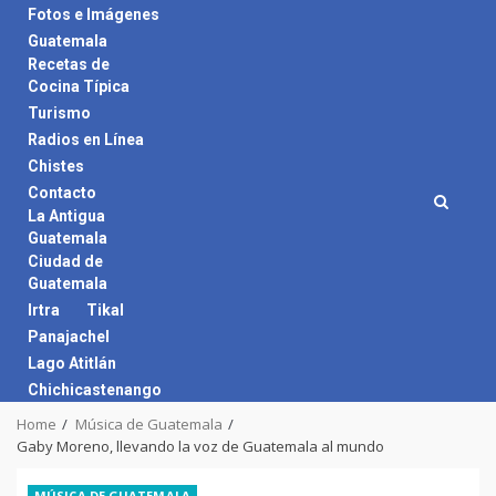
Skip
Fotos e Imágenes
to
Guatemala
content
Recetas de
Cocina Típica
Turismo
Radios en Línea
Chistes
Contacto
La Antigua
Guatemala
Ciudad de
Guatemala
Irtra
Tikal
Panajachel
Lago Atitlán
Chichicastenango
Home
Música de Guatemala
Gaby Moreno, llevando la voz de Guatemala al mundo
MÚSICA DE GUATEMALA