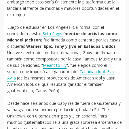
embargo todo esto sería únicamente la plataforma que la
lanzaría al frente de muchas y mayores oportunidades en el
extranjero.
Luego de estudiar en Los Angeles, California, con el
conocido maestro
Seth Riggs
(
mentor de artistas como
Michael Jackson
) fue firmada como cantante por las casas
disqueras
Warner, Epic, Sony y Jive en Estados Unidos
.
Una vez dentro del medio internacional, Gaby fue firmada
también como compositora por la casa Famous Music y una
de sus canciones, “
Meant to Fly
“, fue elegida como el
sencillo que impulsó a la ganadora del
Canadian Idol
,
Eva
Avila
(de los mismos productores de American Idol y Latin
American Idol, del que resultara ganador el también
guatemalteco, Carlos Peña).
Desde hace seis años que Gaby reside fuera de Guatemala y
ya ha grabado su primera producción, titulada Still The
Unknown, con 8 temas en inglés y 3 en español. Para
muchos guatemaltecos será una grata sorpresa enterarse de
la exitosa carrera que nuestra compatriota ha desarrollado