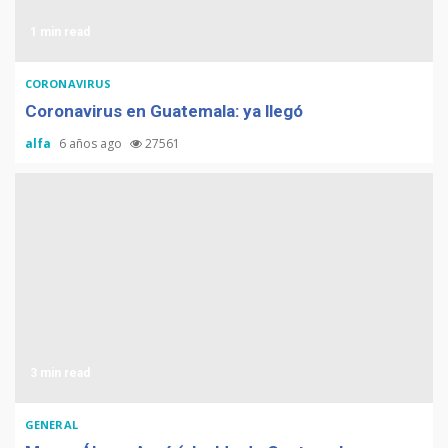
1 min read
CORONAVIRUS
Coronavirus en Guatemala: ya llegó
alfa
6 años ago
27561
3 min read
GENERAL