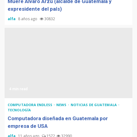
Muere Álvaro Arzú (alcalde de Guatemala y
expresidente del país)
alfa
8 años ago
30832
4 min read
COMPUTADORA ENDLESS
NEWS
NOTICIAS DE GUATEMALA
TECNOLOGÍA
Computadora diseñada en Guatemala por
empresa de USA
alfa
11 años ago
1572
32990