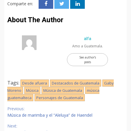
Comparte en:
About The Author
alfa
Amo a Guatemala.
See author's
posts
Tags:
Desde afuera
Destacados de Guatemala
Gaby
Moreno
Música
Música de Guatemala
música
guatemalteca
Personajes de Guatemala
Continue
Previous:
Reading
Música de marimba y el “Aleluya” de Haendel
Next: