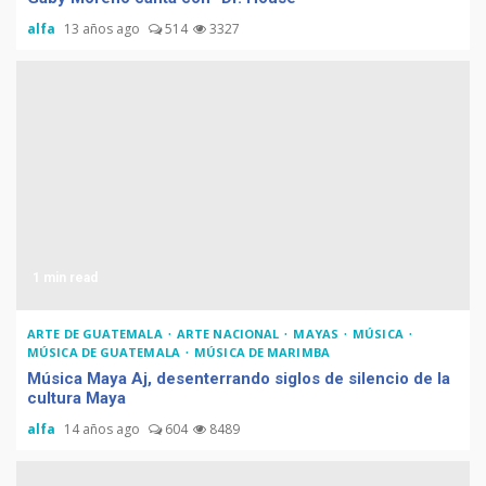
alfa
13 años ago
514
3327
1 min read
ARTE DE GUATEMALA
ARTE NACIONAL
MAYAS
MÚSICA
MÚSICA DE GUATEMALA
MÚSICA DE MARIMBA
Música Maya Aj, desenterrando siglos de silencio de la
cultura Maya
alfa
14 años ago
604
8489